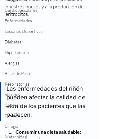
nuestros huesos y a la producción de 
Cardiovasculares
eritrocitos. 
Enfermedades
Lesiones Deportivas
Diabetes
Hipertensión
Alergias
Bajar de Peso
Respiratorias
Las enfermedades del riñón 
Vacunas
pueden afectar la calidad de 
vida de los pacientes que las 
Cáncer
padecen. 
Cesárea
Cirugía
Consumir una dieta saludable:
Maternidad