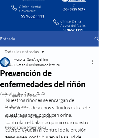
y
Clínica dental
(55) 5925 5217
Coyoacán:
55 9652 1111
Clínica Dental
Acora del Valle:
55 9652 1111
Entrada
Todas las entradas
Hospital San Ángel Inn
Todas las entradas
11 mar 2021
2 min de lectura
Prevención de
Bienestar
enfermedades del riñón
Check Up
Actualizado:
2 may 2022
Cirugías Plásticas
Nuestros riñones se encargan de 
Endoscopía
remover los desechos y fluidos extras de 
nuestra sangre, producen orina, 
Enfermedades Digestivas
controlan el balance químico de nuestro 
Resonancia Magnética
cuerpo, ayudan al control de la presión 
sanguínea, contribuyen a la salud de 
Diagnóstico