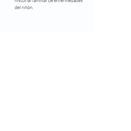
historial familiar de enfermedades 
del riñón.
Encuentra a los mejores especialistas médicos 
de tu localidad.
Bienestar
Entradas recientes
Ver todo