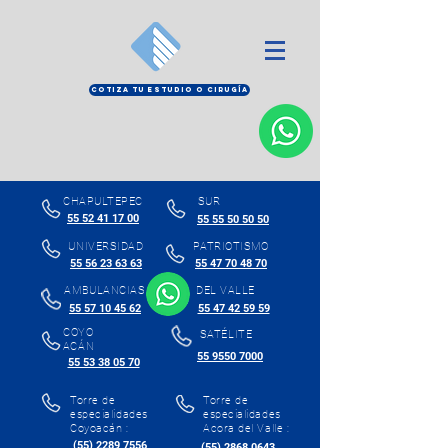
COTIZA TU ESTUDIO O CIRUGÍA
CHAPULTEPEC
SUR
55 52 41 17 00
55 55 50 50 50
UNIVERSIDAD
PATRIOTISMO
55 56 23 63 63
55 47 70 48 70
AMBULANCIAS
DEL VALLE
55 57 10 45 62
55 47 42 59 59
COYO
SATÉLITE
ACÁN
55 9550 7000
55 53 38 05 70
Torre de
Torre de
especialidades
especialidades
Coyoacán :
Acora del Valle :
(55) 2289 7556
(55) 2868 0643