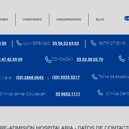
C
ONES
CONÓCENOS
ASEGURADORAS
BLOG
0 50
UNIVERSIDAD
55 56 23 63 63
PATRIOTISMO
COYOACÁN
 47 42 59 59
55 53 38 05 70
Torre de especi
(55) 5925 5217
(55) 2868 0643
 Valle :
y
Clínica Dent
Clínica dental Coyoacán:
55 9652 1111
RE-ADMISIÓN HOSPITALARIA - DATOS DE CONTAC