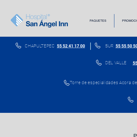
PAQUETES
PROMOCI
CHAPULTEPEC
55 52 41 17 00
SUR
55 55 50 5
DEL VALLE
55
Torre de especialidades Acora del
P