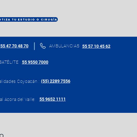
OTIZA TU ESTUDIO O CIRUGÍA
55 47 70 48 70
AMBULANCIAS
55 57 10 45 62
SATÉLITE
55 9550 7000
(55) 2289 7556
alidades Coyoacán :
55 9652 1111
al Acora del Valle:
TO