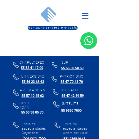
COTIZA TU ESTUDIO O CIRUGÍA
CHAPULTEPEC
SUR
55 52 41 17 00
55 55 50 50 50
UNIVERSIDAD
PATRIOTISMO
55 56 23 63 63
55 47 70 48 70
AMBULANCIAS
DEL VALLE
55 57 10 45 62
55 47 42 59 59
COYO
SATÉLITE
ACÁN
55 9550 7000
55 53 38 05 70
Torre de
Torre de
especialidades
especialidades
Coyoacán :
Acora del Valle :
(55) 2289 7556
(55) 2868 0643