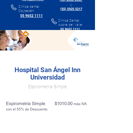
y
Clínica dental
(55) 5925 5217
Coyoacán:
55 9652 1111
Clínica Dental
Acora del Valle:
55 9652 1111
Hospital San Ángel Inn
Universidad
Espirometría Simple
Espirometría Simple
$1010.00
más IVA
con el 55% de Descuento