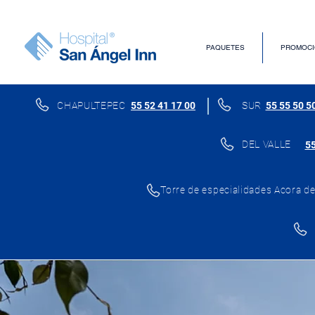
PAQUETES
PROMOCI
CHAPULTEPEC
55 52 41 17 00
SUR
55 55 50 5
DEL VALLE
55
Torre de especialidades Acora del