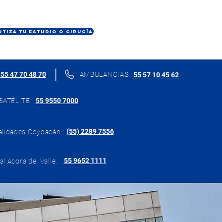
OTIZA TU ESTUDIO O CIRUGÍA
55 47 70 48 70
AMBULANCIAS
55 57 10 45 62
SATÉLITE
55 9550 7000
(55) 2289 7556
alidades Coyoacán :
55 9652 1111
al Acora del Valle: