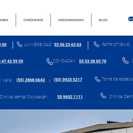
C
ONES
CONÓCENOS
ASEGURADORAS
BLOG
0 50
UNIVERSIDAD
55 56 23 63 63
PATRIOTISMO
COYOACÁN
 47 42 59 59
55 53 38 05 70
Torre de especi
(55) 5925 5217
(55) 2868 0643
 Valle :
y
Clínica Dent
Clínica dental Coyoacán:
55 9652 1111