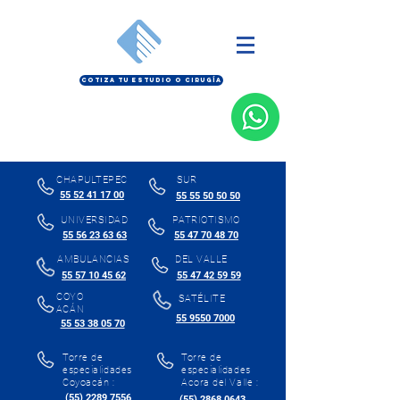
COTIZA TU ESTUDIO O CIRUGÍA
CHAPULTEPEC
SUR
55 52 41 17 00
55 55 50 50 50
UNIVERSIDAD
PATRIOTISMO
55 56 23 63 63
55 47 70 48 70
AMBULANCIAS
DEL VALLE
55 57 10 45 62
55 47 42 59 59
COYO
SATÉLITE
ACÁN
55 9550 7000
55 53 38 05 70
Torre de
Torre de
especialidades
especialidades
Coyoacán :
Acora del Valle :
(55) 2289 7556
(55) 2868 0643