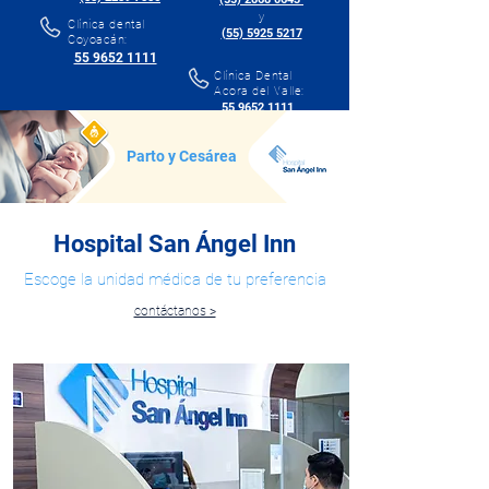
y
Clínica dental
(55) 5925 5217
Coyoacán:
55 9652 1111
Clínica Dental
Acora del Valle:
55 9652 1111
Parto y Cesárea
Hospital San Ángel Inn
Escoge la unidad médica de tu preferencia
contáctanos >