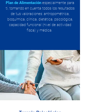
Plan de Alimentación
especialmente para
ti, tomando en cuenta todos los resultados
de tus valoraciones: antropométrica,
bioquímica, clínica, dietética, psicológica,
capacidad funcional (nivel de actividad
fisca) y médica.