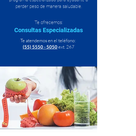
perder peso de manera saludable.
Te ofrecemos:
Consultas Especializadas
Te atendemos en el teléfono:
(55) 5550 - 5050
ext. 267