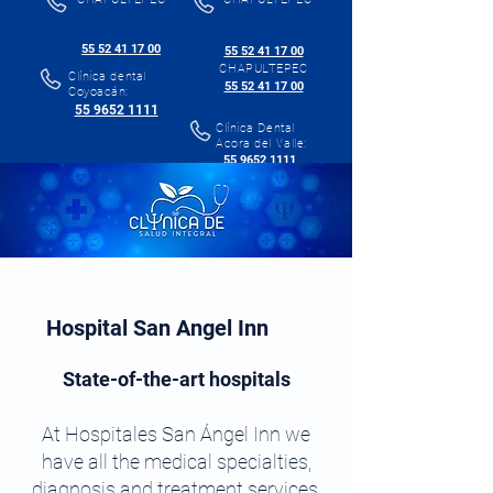
55 52 41 17 00
55 52 41 17 00
CHAPULTEPEC
Clínica dental
55 52 41 17 00
Coyoacán:
55 9652 1111
Clínica Dental
Acora del Valle:
55 9652 1111
Hospital San Angel Inn
State-of-the-art hospitals
At Hospitales San Ángel Inn we
have all the medical specialties,
diagnosis and treatment services,