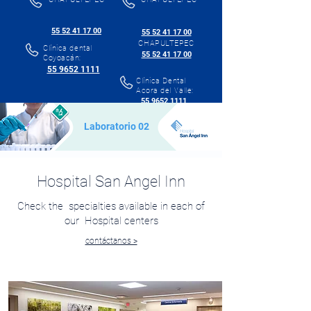
55 52 41 17 00
55 52 41 17 00
CHAPULTEPEC
Clínica dental
55 52 41 17 00
Coyoacán:
55 9652 1111
Clínica Dental
Acora del Valle:
55 9652 1111
Laboratorio 02
Hospital San Angel Inn
Check the specialties available in each of
our Hospital centers
contáctanos >