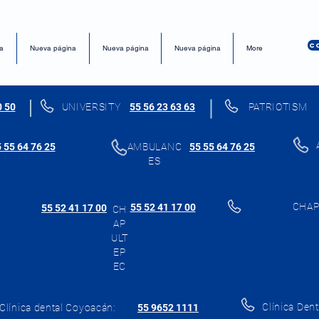
C
a
Nueva página
Nueva página
Nueva página
More
0 50
UNIVERSITY
55 56 23 63 63
PATRIOTISM
 55 64 76 25
AMBULANC
55 55 64 76 25
ES
CHAP
55 52 41 17 00
55 52 41 17 00
CH
AP
ULT
EP
EC
Clínica Dent
Clínica dental Coyoacán:
55 9652 1111