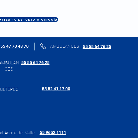
OTIZA TU ESTUDIO O CIRUGÍA
55 47 70 48 70
AMBULANCES
55 55 64 76 25
55 55 64 76 25
AMBULAN
CES
55 52 41 17 00
ULTEPEC
55 9652 1111
al Acora del Valle: