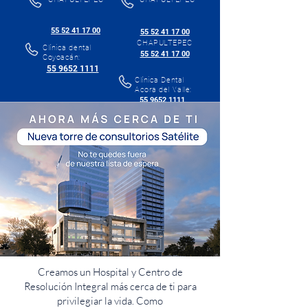
55 52 41 17 00
55 52 41 17 00
CHAPULTEPEC
Clínica dental
55 52 41 17 00
Coyoacán:
55 9652 1111
Clínica Dental
Acora del Valle:
55 9652 1111
Creamos un Hospital y Centro de
Resolución Integral más cerca de ti para
privilegiar la vida. Como