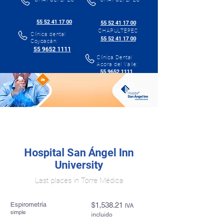
55 52 41 17 00
55 52 41 17 00
CHAPULTEPEC
Clínica dental
55 52 41 17 00
Coyoacán:
55 9652 1111
Clínica Dental
Acora del Valle:
55 9652 1111
Hospital San Ángel Inn
University
Last places in Torre Médica
Espirometría
$1,538.21
I
VA
simple
incluido