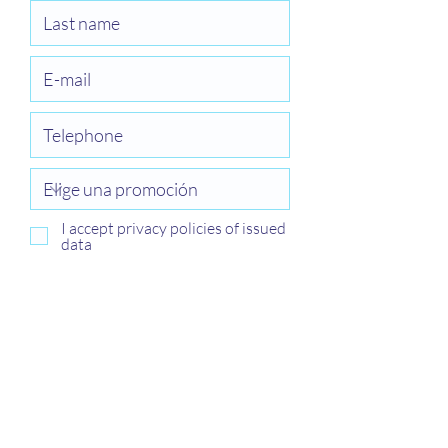
I accept privacy policies of issued
data
Send
For more information we have our advisers
available