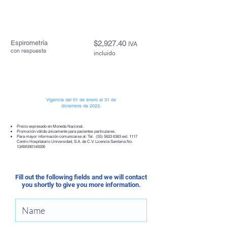
Espirometría
$2,927.40
I
VA
con respuesta
incluido
Vigencia del 01 de enero al 31 de
diciembre de 2023.
Precio expresado en Moneda Nacional.
Promoción válida únicamente para pacientes particulares.
Para mayor información comunicarse al: Tel.
(55) 5623 6363
ext. 1117
Centro Hospitalario Universidad, S.A. de C.V. Licencia Sanitaria No.
13AM090140006
Fill out the following fields and we will contact
you shortly to give you more information.