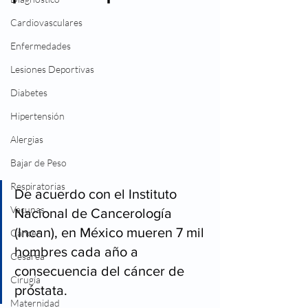
Cardiovasculares
Enfermedades
Lesiones Deportivas
Diabetes
Hipertensión
Alergias
Bajar de Peso
Respiratorias
De acuerdo con el Instituto 
Vacunas
Nacional de Cancerología 
(Incan), en México mueren 7 mil 
Cáncer
hombres cada año a 
Cesárea
consecuencia del cáncer de 
Cirugía
próstata.
Maternidad