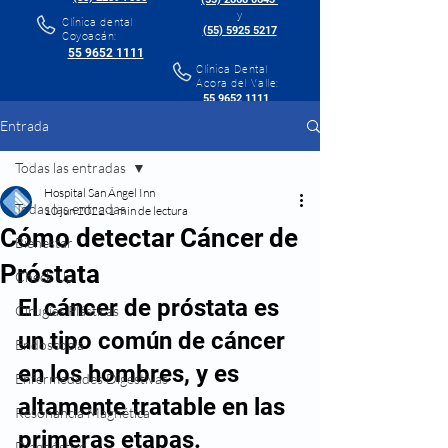
y
Clínica dental
(55) 5925 5217
Coyoacán:
55 9652 1111
Clínica Dental
Acora del Valle:
55 9652 1111
Entrada
Todas las entradas
Hospital San Ángel Inn
Todas las entradas
10 jun 2022
1 min de lectura
Cómo detectar Cáncer de
Bienestar
Próstata
Check Up
El cáncer de próstata es 
Cirugías Plásticas
un tipo común de cáncer 
Endoscopía
en los hombres, y es 
Enfermedades Digestivas
altamente tratable en las 
Resonancia Magnética
primeras etapas. 
Diagnóstico