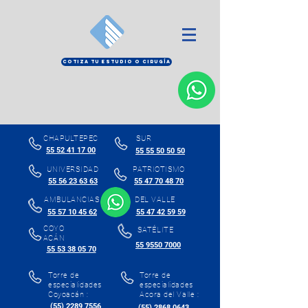
COTIZA TU ESTUDIO O CIRUGÍA
CHAPULTEPEC
SUR
55 52 41 17 00
55 55 50 50 50
UNIVERSIDAD
PATRIOTISMO
55 56 23 63 63
55 47 70 48 70
AMBULANCIAS
DEL VALLE
55 57 10 45 62
55 47 42 59 59
COYO
SATÉLITE
ACÁN
55 9550 7000
55 53 38 05 70
Torre de
Torre de
especialidades
especialidades
Coyoacán :
Acora del Valle :
(55) 2289 7556
(55) 2868 0643