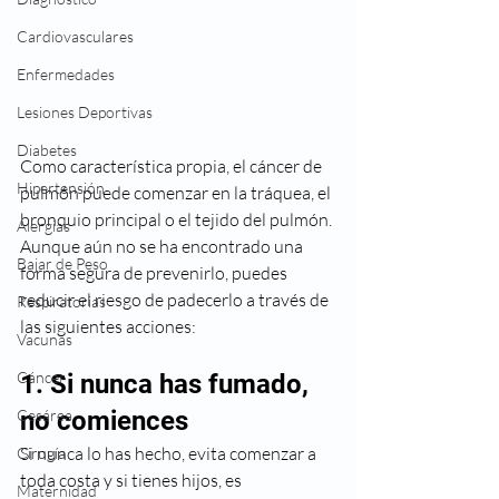
Cardiovasculares
Enfermedades
Lesiones Deportivas
Diabetes
Como característica propia, el cáncer de 
Hipertensión
pulmón puede comenzar en la tráquea, el 
bronquio principal o el tejido del pulmón. 
Alergias
Aunque aún no se ha encontrado una 
Bajar de Peso
forma segura de prevenirlo, puedes 
reducir el riesgo de padecerlo a través de 
Respiratorias
las siguientes acciones:
Vacunas
Cáncer
1. Si nunca has fumado, 
Cesárea
no comiences
Si nunca lo has hecho, evita comenzar a 
Cirugía
toda costa y si tienes hijos, es 
Maternidad