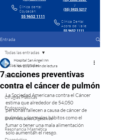
y
Clínica dental
(55) 5925 5217
Coyoacán:
55 9652 1111
Clínica Dental
Acora del Valle:
55 9652 1111
Entrada
Todas las entradas
Hospital San Ángel Inn
Todas las entradas
6 nov 2018
3 min de lectura
7 acciones preventivas
Bienestar
contra el cáncer de pulmón
Check Up
La Sociedad Americana contra el Cáncer 
Cirugías Plásticas
estima que alrededor de 54,050 
Endoscopía
personas fallecen a causa de cáncer de 
pulmón, y los malos hábitos como el 
Enfermedades Digestivas
fumar o tener una mala alimentación 
Resonancia Magnética
solo aumentan el riesgo.
Diagnóstico