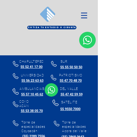
COTIZA TU ESTUDIO O CIRUGÍA
CHAPULTEPEC
SUR
55 52 41 17 00
55 55 50 50 50
UNIVERSIDAD
PATRIOTISMO
55 56 23 63 63
55 47 70 48 70
AMBULANCIAS
DEL VALLE
55 57 10 45 62
55 47 42 59 59
COYO
SATÉLITE
ACÁN
55 9550 7000
55 53 38 05 70
Torre de
Torre de
especialidades
especialidades
Coyoacán :
Acora del Valle :
(55) 2289 7556
(55) 2868 0643