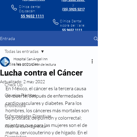
y
Clínica dental
(55) 5925 5217
Coyoacán:
55 9652 1111
Clínica Dental
Acora del Valle:
55 9652 1111
Entrada
Todas las entradas
Hospital San Ángel Inn
Todas las entradas
4 feb 2021
1 min de lectura
Lucha contra el Cáncer
Bienestar
Actualizado:
2 may 2022
Check Up
En México, el cáncer es la tercera causa 
Cirugías Plásticas
de muerte, después de enfermedades 
cardiovasculares y diabetes. Para los 
Endoscopía
hombres, los cánceres más mortales son 
Enfermedades Digestivas
de próstata, de pulmón y colorrectal; 
mientras que para las mujeres son el de 
Resonancia Magnética
mama, cervicouterino y de hígado. En el 
Diagnóstico