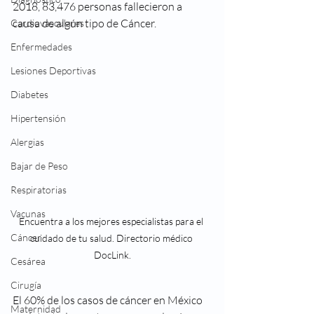
2018, 83,476 personas fallecieron a 
causa de algún tipo de Cáncer. 
Cardiovasculares
Enfermedades
Lesiones Deportivas
Diabetes
Hipertensión
Alergias
Bajar de Peso
Respiratorias
Vacunas
Encuentra a los mejores especialistas para el 
Cáncer
cuidado de tu salud. Directorio médico 
DocLink.
Cesárea
Cirugía
El 60% de los casos de cáncer en México 
Maternidad