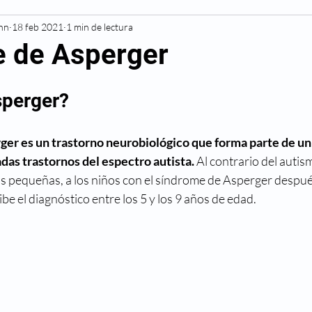
Inn
Resonancia Magnética
18 feb 2021
1 min de lectura
Diagnóstico
Cardiovascu
 de Asperger
Deportivas
Diabetes
Hipertensión
Alergias
sperger?
Cáncer
Cesárea
Cirugía
Maternidad
ger es un trastorno neurobiológico que forma parte de un
as trastornos del espectro autista. 
Al contrario del autism
 pequeñas, a los niños con el síndrome de Asperger después
ibe el diagnóstico entre los 5 y los 9 años de edad. 