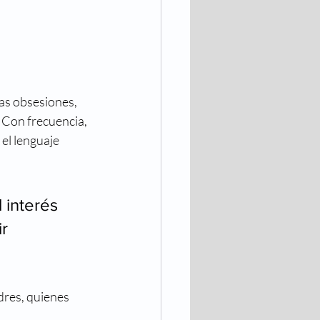
las obsesiones, 
 Con frecuencia, 
el lenguaje 
 interés 
r 
dres, quienes 