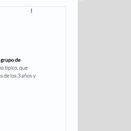
lares
Bajar de Peso
 grupo de 
o típico, que 
 de los 3 años y 