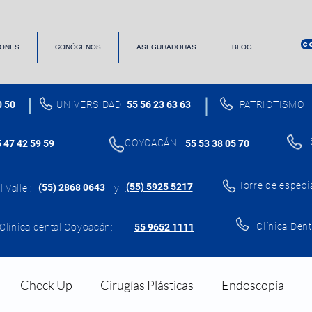
C
ONES
CONÓCENOS
ASEGURADORAS
BLOG
0 50
UNIVERSIDAD
55 56 23 63 63
PATRIOTISMO
COYOACÁN
 47 42 59 59
55 53 38 05 70
Torre de especi
(55) 5925 5217
(55) 2868 0643
 Valle :
y
Clínica Dent
Clínica dental Coyoacán:
55 9652 1111
Check Up
Cirugías Plásticas
Endoscopía