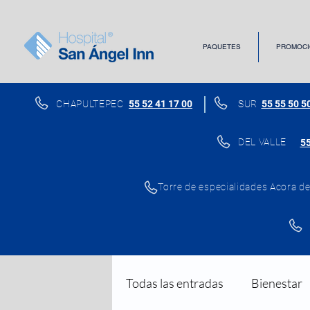
PAQUETES
PROMOCI
CHAPULTEPEC
55 52 41 17 00
SUR
55 55 50 5
DEL VALLE
55
Torre de especialidades Acora del
Todas las entradas
Bienestar