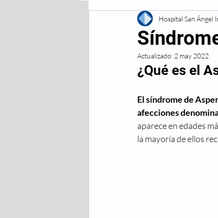
Enfermedades Digestivas
Hospital San Ángel 
Síndrome
Actualizado:
2 may 2022
Enfermedades
Lesiones 
¿Qué es el A
Respiratorias
Vacunas
El síndrome de Asper
afecciones denominad
aparece en edades más
la mayoría de ellos rec