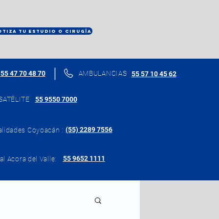
OTIZA TU ESTUDIO O CIRUGÍA
55 47 70 48 70
AMBULANCIAS
55 57 10 45 62
SATÉLITE
55 9550 7000
(55) 2289 7556
alidades Coyoacán :
55 9652 1111
al Acora del Valle: