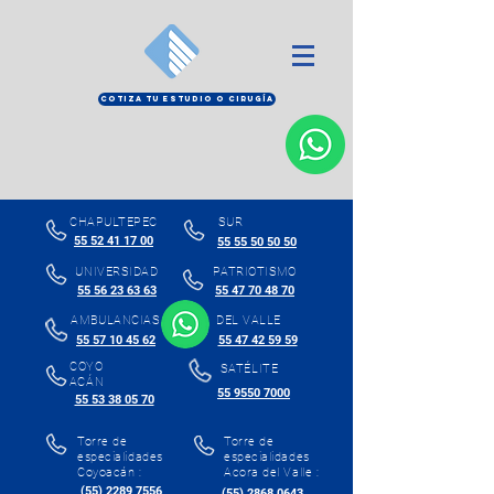
COTIZA TU ESTUDIO O CIRUGÍA
CHAPULTEPEC
SUR
55 52 41 17 00
55 55 50 50 50
UNIVERSIDAD
PATRIOTISMO
55 56 23 63 63
55 47 70 48 70
AMBULANCIAS
DEL VALLE
55 57 10 45 62
55 47 42 59 59
COYO
SATÉLITE
ACÁN
55 9550 7000
55 53 38 05 70
Torre de
Torre de
especialidades
especialidades
Coyoacán :
Acora del Valle :
(55) 2289 7556
(55) 2868 0643