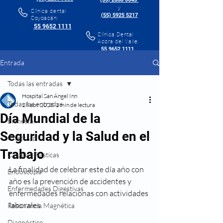
y
Clínica dental
(55) 5925 5217
Coyoacán:
55 9652 1111
Clínica Dental
Acora del Valle:
55 9652 1111
Entrada
Todas las entradas
Hospital San Ángel Inn
Todas las entradas
28 abr 2023
1 min de lectura
Día Mundial de la
Bienestar
Seguridad y la Salud en el
Check Up
Trabajo
Cirugías Plásticas
La finalidad de celebrar este día año con 
Endoscopía
año es la prevención de accidentes y 
Enfermedades Digestivas
enfermedades relacionas con actividades 
laborales.
Resonancia Magnética
Diagnóstico