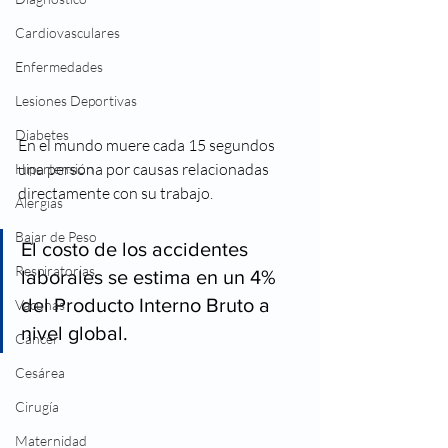
Cardiovasculares
Enfermedades
Lesiones Deportivas
Diabetes
En el mundo muere cada 15 segundos 
una persona por causas relacionadas 
Hipertensión
directamente con su trabajo.
Alergias
Bajar de Peso
El costo de los accidentes 
Respiratorias
laborales se estima en un 4% 
del Producto Interno Bruto a 
Vacunas
nivel global.
Cáncer
Cesárea
Cirugía
Maternidad