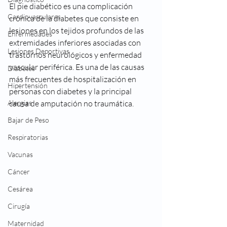
El pie diabético es una complicación 
Cardiovasculares
crónica de la diabetes que consiste en 
lesiones en los tejidos profundos de las 
Enfermedades
extremidades inferiores asociadas con 
Lesiones Deportivas
trastornos neurológicos y enfermedad 
vascular periférica. Es una de las causas 
Diabetes
más frecuentes de hospitalización en 
Hipertensión
personas con diabetes y la principal 
Alergias
causa de amputación no traumática. 
Bajar de Peso
Respiratorias
Vacunas
Cáncer
Cesárea
Cirugía
Maternidad