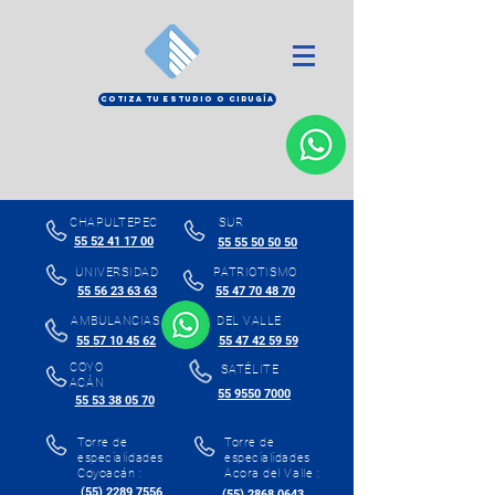
COTIZA TU ESTUDIO O CIRUGÍA
CHAPULTEPEC
SUR
55 52 41 17 00
55 55 50 50 50
UNIVERSIDAD
PATRIOTISMO
55 56 23 63 63
55 47 70 48 70
AMBULANCIAS
DEL VALLE
55 57 10 45 62
55 47 42 59 59
COYO
SATÉLITE
ACÁN
55 9550 7000
55 53 38 05 70
Torre de
Torre de
especialidades
especialidades
Coyoacán :
Acora del Valle :
(55) 2289 7556
(55) 2868 0643