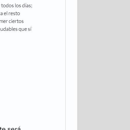
 todos los días; 
 el resto 
mer ciertos 
udables que sí 
te será 