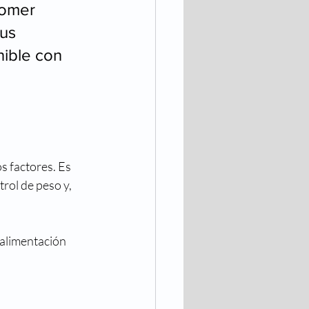
comer 
us 
nible con 
s factores. Es 
rol de peso y, 
 alimentación 