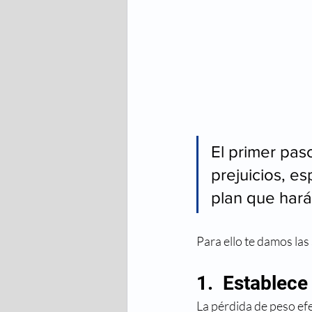
El primer paso
prejuicios, es
plan que hará
Para ello te damos la
1.  Establec
La pérdida de peso ef