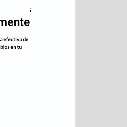
lares
emente
Bajar de Peso
a efectiva de 
bios en tu 