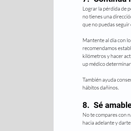
Lograr la pérdida de 
no tienes una direcció
que no puedas seguir 
Mantente al día con lo
recomendamos establec
kilómetros y hacer ac
up médico determinará
También ayuda consenti
hábitos dañinos.
8.  Sé amabl
No te compares con na
hacia adelante y dart