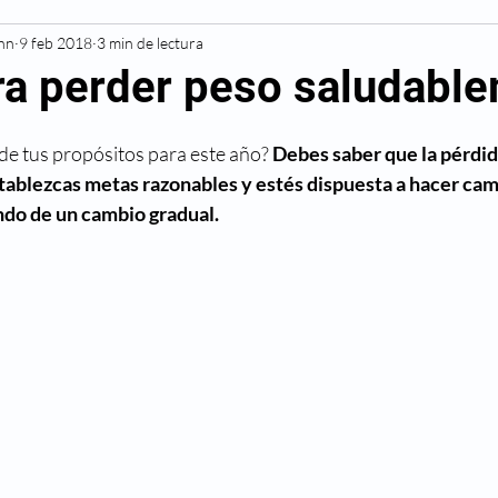
Inn
Resonancia Magnética
9 feb 2018
3 min de lectura
Diagnóstico
Cardiovascu
ara perder peso saludabl
Deportivas
Diabetes
Hipertensión
Alergias
de tus propósitos para este año?
 Debes saber que la pérdid
tablezcas metas razonables y estés dispuesta a hacer cam
endo de un cambio gradual.
Cáncer
Cesárea
Cirugía
Maternidad