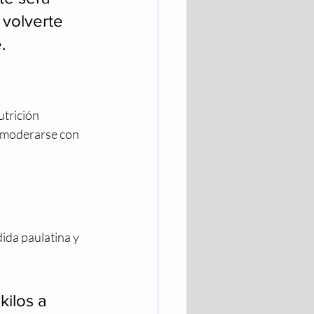
 volverte 
.
trición 
y moderarse con 
ida paulatina y 
ilos a 