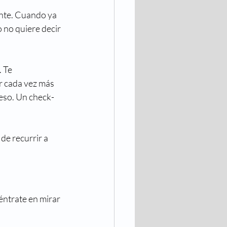
ante. Cuando ya 
o no quiere decir 
 Te 
r cada vez más 
peso. Un check-
de recurrir a 
éntrate en mirar 