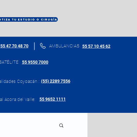
OTIZA TU ESTUDIO O CIRUGÍA
55 47 70 48 70
AMBULANCIAS
55 57 10 45 62
SATÉLITE
55 9550 7000
(55) 2289 7556
alidades Coyoacán :
55 9652 1111
al Acora del Valle: