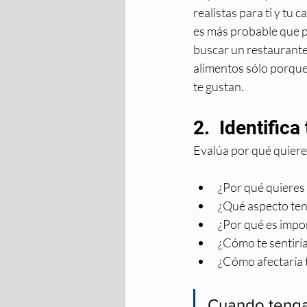
realistas para ti y tu 
es más probable que p
buscar un restaurante 
alimentos sólo porque
te gustan.
2.  Identifica
Evalúa por qué quieres
¿Por qué quieres
¿Qué aspecto tend
¿Por qué es impor
¿Cómo te sentiría
¿Cómo afectaría 
Cuando tengas