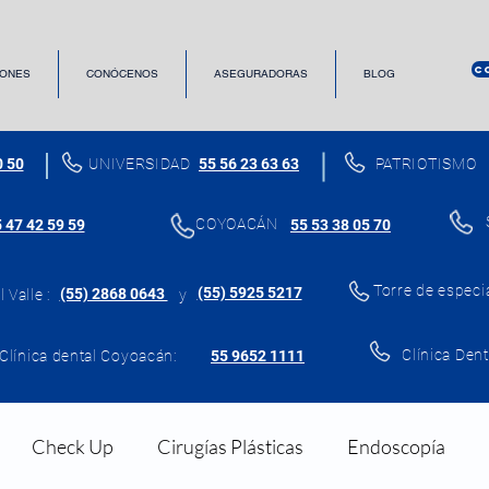
C
ONES
CONÓCENOS
ASEGURADORAS
BLOG
0 50
UNIVERSIDAD
55 56 23 63 63
PATRIOTISMO
COYOACÁN
 47 42 59 59
55 53 38 05 70
Torre de especi
(55) 5925 5217
(55) 2868 0643
 Valle :
y
Clínica Dent
Clínica dental Coyoacán:
55 9652 1111
Check Up
Cirugías Plásticas
Endoscopía