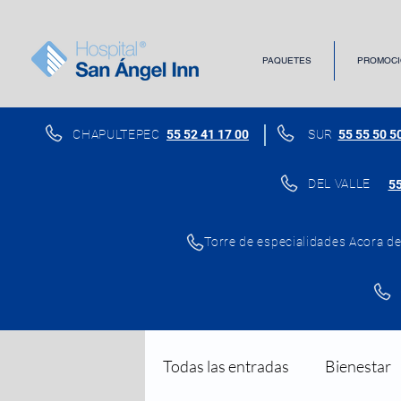
PAQUETES
PROMOCI
CHAPULTEPEC
55 52 41 17 00
SUR
55 55 50 5
DEL VALLE
55
Torre de especialidades Acora del
Todas las entradas
Bienestar