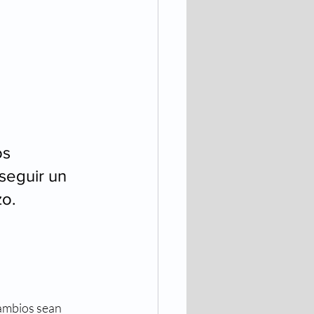
os 
seguir un 
o. 
ambios sean 