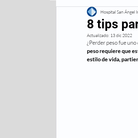
Enfermedades Digestivas
Hospital San Ángel 
8 tips p
Actualizado:
13 dic 2022
Enfermedades
Lesiones 
¿Perder peso fue uno 
peso requiere que es
estilo de vida, parti
Respiratorias
Vacunas