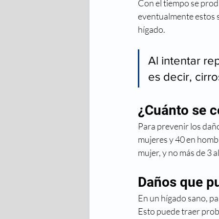
Con el tiempo se produ
eventualmente estos s
hígado. 
Al intentar re
es decir, cir
¿Cuánto se c
Para prevenir los dañ
mujeres y 40 en hombre
mujer, y no más de 3 a
Daños que pu
En un hígado sano, pa
Esto puede traer proble