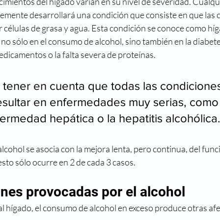
cimientos del hígado varían en su nivel de severidad. Cualqu
emente desarrollará una condición que consiste en que las cé
r células de grasa y agua. Esta condición se conoce como híg
no sólo en el consumo de alcohol, sino también en la diabetes
dicamentos o la falta severa de proteínas.
 tener en cuenta que todas las condicion
sultar en enfermedades muy serias, como 
nfermedad hepática o la hepatitis alcohólica
cohol se asocia con la mejora lenta, pero continua, del func
sto sólo ocurre en 2 de cada 3 casos.
ones provocadas por el alcohol
l hígado, el consumo de alcohol en exceso produce otras af