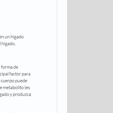
en un hígado 
l hígado.
a forma de 
ipal factor para 
el cuerpo puede 
e metabolito (es 
ígado y produzca 