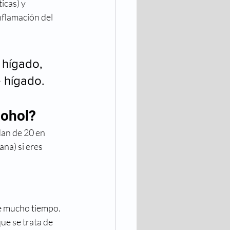
icas) y 
flamación del 
 hígado, 
 hígado. 
cohol?
dan de 20 en 
na) si eres 
e mucho tiempo. 
que se trata de 