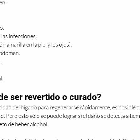
en:
o.
 las infecciones.
ón amarilla en la piel y los ojos).
abdomen.
.
l.
de ser revertido o curado?
cidad del hígado para regenerarse rápidamente, es posible qu
d. Pero esto sólo se puede lograr si el daño se detecta a tie
eto de beber alcohol.