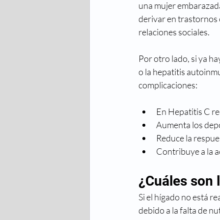
una mujer embarazada.
derivar en trastornos
relaciones sociales. 
Por otro lado, si ya ha
o la hepatitis autoinm
complicaciones:
En Hepatitis C red
Aumenta los depós
Reduce la respue
Contribuye a la 
¿Cuáles son 
Si el hígado no está r
debido a la falta de n