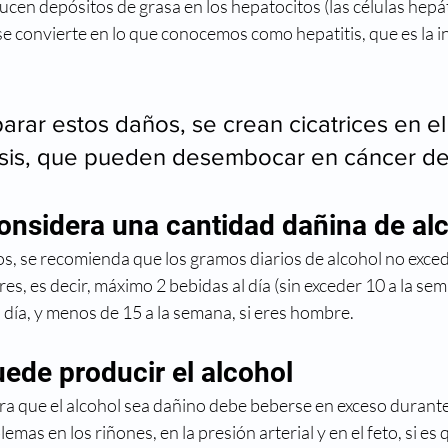
cen depósitos de grasa en los hepatocitos (las células hepát
e convierte en lo que conocemos como hepatitis, que es la in
parar estos daños, se crean cicatrices en el
rosis, que pueden desembocar en cáncer de
onsidera una cantidad dañina de al
os, se recomienda que los gramos diarios de alcohol no exce
s, es decir, máximo 2 bebidas al día (sin exceder 10 a la sema
l día, y menos de 15 a la semana, si eres hombre.
ede producir el alcohol
ra que el alcohol sea dañino debe beberse en exceso durant
mas en los riñones, en la presión arterial y en el feto, si es 