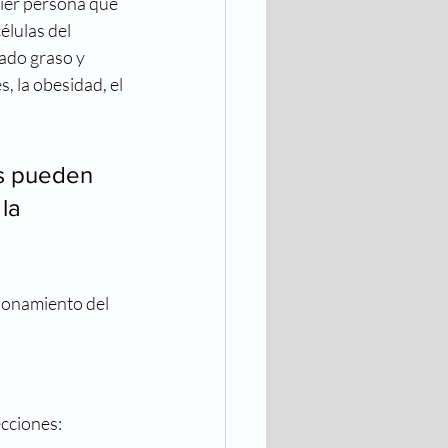
ier persona que 
lulas del 
ado graso y 
, la obesidad, el 
es pueden 
la 
.
ionamiento del 
ecciones: