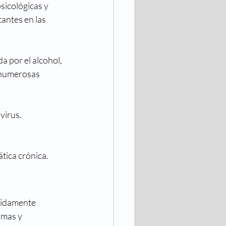
icológicas y 
antes en las 
a por el alcohol, 
e numerosas 
 virus.
tica crónica.
ápidamente 
omas y 