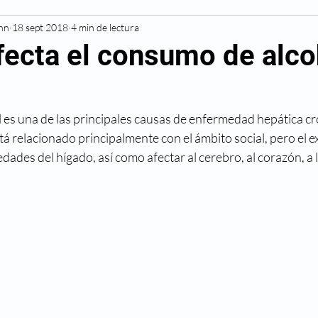
Inn
Resonancia Magnética
18 sept 2018
4 min de lectura
Diagnóstico
Cardiovascu
ecta el consumo de alcoh
Deportivas
Diabetes
Hipertensión
Alergias
es una de las principales causas de enfermedad hepática cró
á relacionado principalmente con el ámbito social, pero el 
Cáncer
Cesárea
Cirugía
Maternidad
ades del hígado, así como afectar al cerebro, al corazón, a 