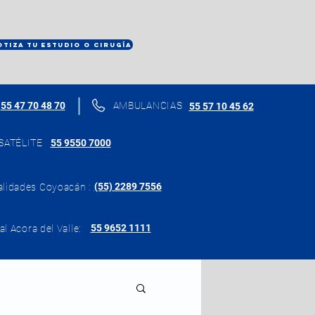
OTIZA TU ESTUDIO O CIRUGÍA
55 47 70 48 70
AMBULANCIAS
55 57 10 45 62
SATÉLITE
55 9550 7000
(55) 2289 7556
alidades Coyoacán :
55 9652 1111
al Acora del Valle: