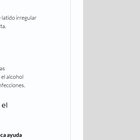
latido irregular 
ta.
as 
el alcohol 
nfecciones.
el 
ca ayuda 