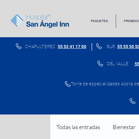
PAQUETES
PROMOCI
CHAPULTEPEC
55 52 41 17 00
SUR
55 55 50 5
DEL VALLE
55
Torre de especialidades Acora del
Todas las entradas
Bienestar