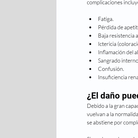
complicaciones incluy
Fatiga.
Pérdida de apetit
Baja resistencia a
Ictericia (coloraci
Inflamación del 
Sangrado interno
Confusión.
Insuficiencia rena
¿El daño pue
Debido a la gran capa
vuelvan a la normalida
se abstiene por compl