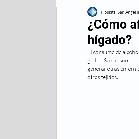
Enfermedades Digestivas
Hospital San Ángel 
¿Cómo af
hígado?
Enfermedades
Lesiones 
El consumo de alcohol 
global. Su consumo est
Respiratorias
Vacunas
generar otras enfermed
otros tejidos.