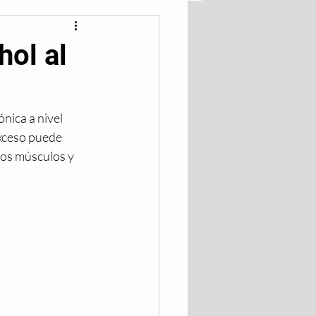
lares
ol al
Bajar de Peso
nica a nivel 
exceso puede 
los músculos y 