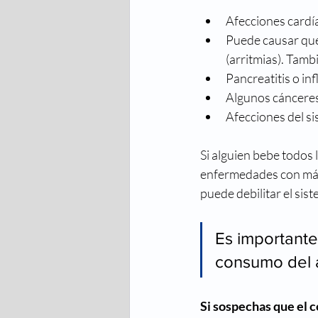
Afecciones cardí
Puede causar que 
(arritmias). Tamb
Pancreatitis o in
Algunos cánceres
Afecciones del s
Si alguien bebe todos l
enfermedades con más 
puede debilitar el sis
Es importante
consumo del a
Si sospechas que el 