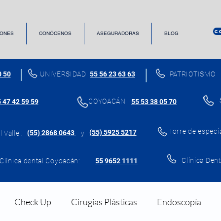
C
ONES
CONÓCENOS
ASEGURADORAS
BLOG
0 50
UNIVERSIDAD
55 56 23 63 63
PATRIOTISMO
COYOACÁN
 47 42 59 59
55 53 38 05 70
Torre de especi
(55) 5925 5217
(55) 2868 0643
 Valle :
y
Clínica Dent
Clínica dental Coyoacán:
55 9652 1111
Check Up
Cirugías Plásticas
Endoscopía