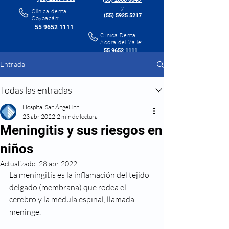
y
Clínica dental
(55) 5925 5217
Coyoacán:
55 9652 1111
Clínica Dental
Acora del Valle:
55 9652 1111
Entrada
Todas las entradas
Hospital San Ángel Inn
23 abr 2022
2 min de lectura
Meningitis y sus riesgos en
niños
Actualizado:
28 abr 2022
La meningitis es la inflamación del tejido 
delgado (membrana) que rodea el 
cerebro y la médula espinal, llamada 
meninge.