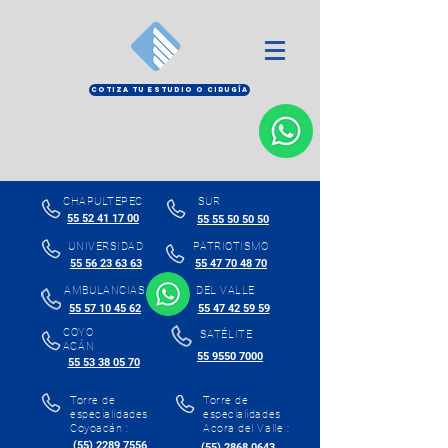
COTIZA TU ESTUDIO O CIRUGÍA
CHAPULTEPEC
SUR
55 52 41 17 00
55 55 50 50 50
UNIVERSIDAD
PATRIOTISMO
55 56 23 63 63
55 47 70 48 70
AMBULANCIAS
DEL VALLE
55 57 10 45 62
55 47 42 59 59
COYO
SATÉLITE
ACÁN
55 9550 7000
55 53 38 05 70
Torre de
Torre de
especialidades
especialidades
Coyoacán :
Acora del Valle :
(55) 2289 7556
(55) 2868 0643