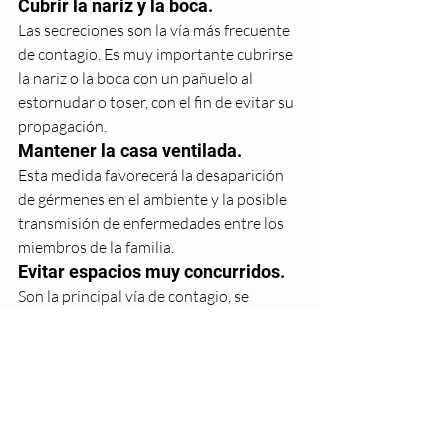
Cubrir la nariz y la boca. 
Las secreciones son la vía más frecuente 
de contagio. Es muy importante cubrirse 
la nariz o la boca con un pañuelo al 
estornudar o toser, con el fin de evitar su 
propagación.
Mantener la casa ventilada. 
Esta medida favorecerá la desaparición 
de gérmenes en el ambiente y la posible 
transmisión de enfermedades entre los 
miembros de la familia.
Evitar espacios muy concurridos. 
Son la principal vía de contagio, se 
recomienda estar el menor tiempo 
posible en espacios con mucha gente y 
cerrados y seguir las medidas básicas de 
higiene.
No compartir alimentos ni 
bebidas. 