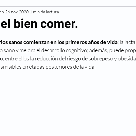
Inn
Resonancia Magnética
26 nov 2020
1 min de lectura
Diagnóstico
Cardiovascu
del bien comer.
Deportivas
Diabetes
Hipertensión
Alergias
rios sanos comienzan en los primeros años de vida
; la lac
to sano y mejora el desarrollo cognitivo; además, puede prop
zo, entre ellos la reducción del riesgo de sobrepeso y obesida
Cáncer
Cesárea
Cirugía
Maternidad
misibles en etapas posteriores de la vida.