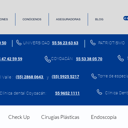
C
ONES
CONÓCENOS
ASEGURADORAS
BLOG
0 50
UNIVERSIDAD
55 56 23 63 63
PATRIOTISMO
COYOACÁN
 47 42 59 59
55 53 38 05 70
Torre de especi
(55) 5925 5217
(55) 2868 0643
 Valle :
y
Clínica Dent
Clínica dental Coyoacán:
55 9652 1111
Check Up
Cirugías Plásticas
Endoscopía