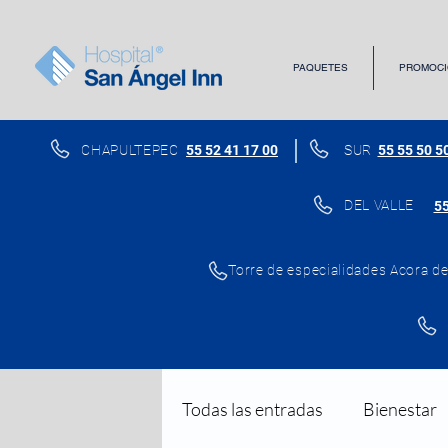
PAQUETES
PROMOCI
CHAPULTEPEC
55 52 41 17 00
SUR
55 55 50 5
DEL VALLE
55
Torre de especialidades Acora del
Todas las entradas
Bienestar