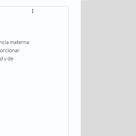
lares
Bajar de Peso
tancia materna 
orcionar 
d y de 