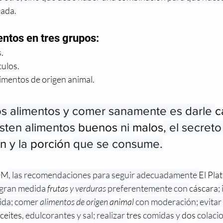
eada
.
entos en tres grupos:
.
culos.
imentos de origen animal.
los alimentos y comer sanamente es darle 
c
isten alimentos 
buenos 
ni 
malos
, el secreto
n 
y la 
porción 
que se consume.
OM
, las recomendaciones para seguir adecuadamente 
El Plat
 gran medida 
frutas 
y verduras
 preferentemente con 
cáscara
;
ida; comer 
alimentos de origen 
animal
con moderación; evitar 
ceites
, edulcorantes y sal; realizar 
tres 
comidas y 
dos 
colacio