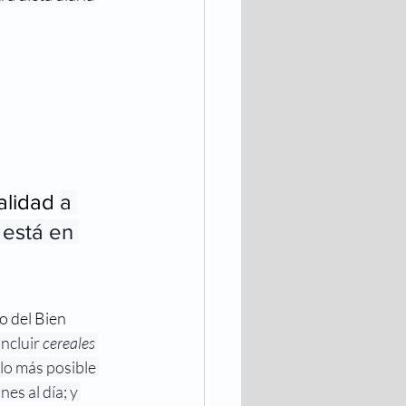
alidad 
a 
 está en 
o del Bien 
 incluir 
cereales 
lo más posible 
nes al día; y 