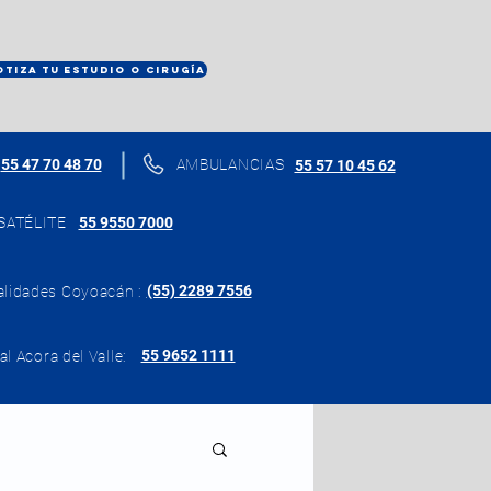
OTIZA TU ESTUDIO O CIRUGÍA
55 47 70 48 70
AMBULANCIAS
55 57 10 45 62
SATÉLITE
55 9550 7000
(55) 2289 7556
alidades Coyoacán :
55 9652 1111
al Acora del Valle: