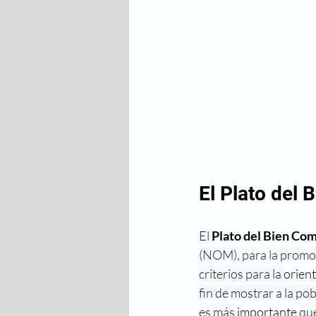
El Plato del 
El 
Plato del Bien Co
(NOM), para la promoc
criterios para la 
orient
fin de mostrar a la po
es más 
importante 
que