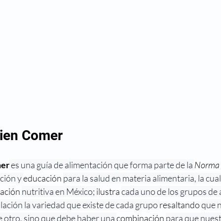
Bien Comer
mer
 es una guía de alimentación que forma parte de la 
Norma O
ión y 
educación 
para la salud en materia alimentaria, la cual
ación 
nutritiva en México; 
ilustra 
cada uno de los grupos de 
blación la variedad que existe de cada grupo 
resaltando 
que n
 otro, sino que debe haber una 
combinación 
para que nuestr