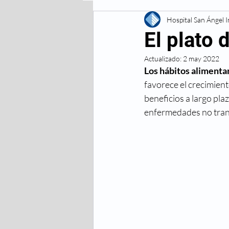
Enfermedades Digestivas
Hospital San Ángel 
El plato 
Actualizado:
2 may 2022
Enfermedades
Lesiones 
Los hábitos alimenta
favorece el crecimien
beneficios a largo pla
Respiratorias
Vacunas
enfermedades no trans