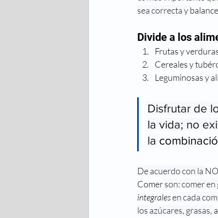
sea correcta y 
balanc
Divide a los alim
Frutas y verduras
Cereales y tubér
Leguminosas y al
Disfrutar de 
la vida; no ex
la 
combinació
De acuerdo con la 
N
Comer
 son: comer en
integrales
en cada com
los azúcares, grasas, 
a