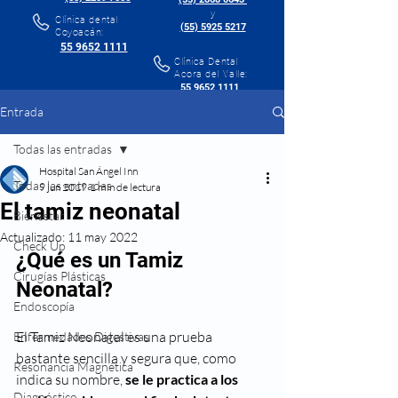
y
Clínica dental
(55) 5925 5217
Coyoacán:
55 9652 1111
Clínica Dental
Acora del Valle:
55 9652 1111
Entrada
Todas las entradas
Hospital San Ángel Inn
Todas las entradas
9 jun 2019
1 min de lectura
El tamiz neonatal
Bienestar
Actualizado:
11 may 2022
Check Up
¿Qué es un Tamiz 
Cirugías Plásticas
Neonatal?
Endoscopía
El Tamiz Neonatal es una prueba 
Enfermedades Digestivas
bastante sencilla y segura que, como 
Resonancia Magnética
indica su nombre, 
se le practica a los 
Diagnóstico