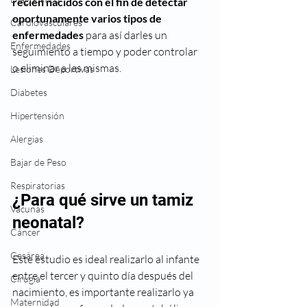
recién nacidos con el fin de detectar 
oportunamente varios tipos de 
Cardiovasculares
enfermedades 
para así darles un 
Enfermedades
seguimiento a tiempo y poder controlar 
o eliminar a las mismas. 
Lesiones Deportivas
Diabetes
Hipertensión
Alergias
Bajar de Peso
Respiratorias
¿Para qué sirve un tamiz 
Vacunas
neonatal?
Cáncer
Cesárea
Este estudio es ideal realizarlo al infante 
entre el tercer y quinto día después del 
Cirugía
nacimiento, es importante realizarlo ya 
Maternidad