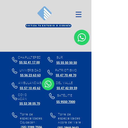
COTIZA TU ESTUDIO O CIRUGÍA
CHAPULTEPEC
SUR
55 52 41 17 00
55 55 50 50 50
UNIVERSIDAD
PATRIOTISMO
55 56 23 63 63
55 47 70 48 70
AMBULANCIAS
DEL VALLE
55 57 10 45 62
55 47 42 59 59
COYO
SATÉLITE
ACÁN
55 9550 7000
55 53 38 05 70
Torre de
Torre de
especialidades
especialidades
Coyoacán :
Acora del Valle :
(55) 2289 7556
(55) 2868 0643