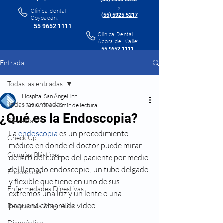
y
Clínica dental
(55) 5925 5217
Coyoacán:
55 9652 1111
Clínica Dental
Acora del Valle:
55 9652 1111
Entrada
Todas las entradas
Hospital San Ángel Inn
Todas las entradas
13 may 2019
1 min de lectura
¿Qué es la Endoscopia?
Bienestar
La
 endoscopia
 es un procedimiento 
Check Up
médico en donde el doctor puede mirar 
Cirugías Plásticas
dentro del cuerpo del paciente por medio 
del llamado endoscopio; un tubo delgado 
Endoscopía
y flexible que tiene en uno de sus 
Enfermedades Digestivas
extremos una luz y un lente o una 
pequeña cámara de vídeo.
Resonancia Magnética
Diagnóstico