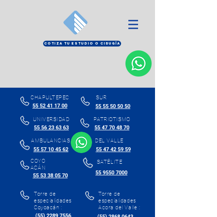
COTIZA TU ESTUDIO O CIRUGÍA
CHAPULTEPEC
SUR
55 52 41 17 00
55 55 50 50 50
UNIVERSIDAD
PATRIOTISMO
55 56 23 63 63
55 47 70 48 70
AMBULANCIAS
DEL VALLE
55 57 10 45 62
55 47 42 59 59
COYO
SATÉLITE
ACÁN
55 9550 7000
55 53 38 05 70
Torre de
Torre de
especialidades
especialidades
Coyoacán :
Acora del Valle :
(55) 2289 7556
(55) 2868 0643