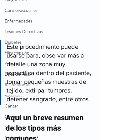
Cardiovasculares
Enfermedades
Lesiones Deportivas
Diabetes
Este procedimiento puede 
Hipertensión
usarse para, observar más a 
detalle una zona muy 
Alergias
específica dentro del paciente, 
Bajar de Peso
tomar pequeñas muestras de 
Respiratorias
tejido, extirpar tumores, 
Vacunas
detener sangrado, entre otros. 
Cáncer
Aquí un breve resumen 
Cesárea
de los tipos más 
Cirugía
comunes:  	
Maternidad