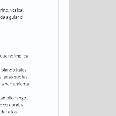
ino, vesical, 
a a guiar el 
que no implica 
blando (tales 
lladas que las 
na herramienta 
 amplio rango 
 cerebral, y 
ar a los 