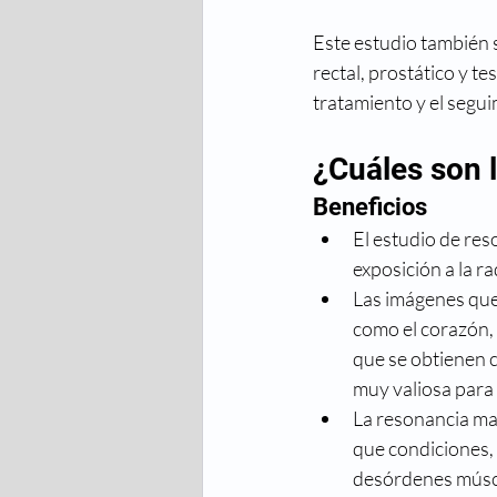
Este estudio también se
rectal, prostático y te
tratamiento y el segui
¿Cuáles son l
Beneficios
El estudio de res
exposición a la ra
Las imágenes que 
como el corazón, 
que se obtienen 
muy valiosa para 
La resonancia ma
que condiciones,
desórdenes múscu