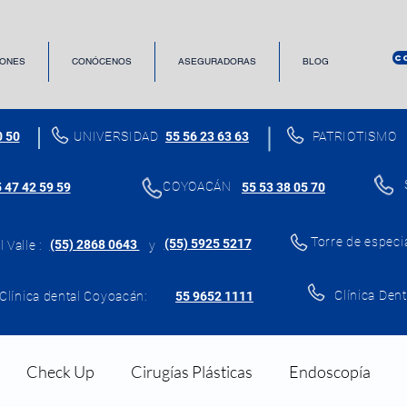
C
ONES
CONÓCENOS
ASEGURADORAS
BLOG
0 50
UNIVERSIDAD
55 56 23 63 63
PATRIOTISMO
COYOACÁN
 47 42 59 59
55 53 38 05 70
Torre de especi
(55) 5925 5217
(55) 2868 0643
 Valle :
y
Clínica Dent
Clínica dental Coyoacán:
55 9652 1111
Check Up
Cirugías Plásticas
Endoscopía