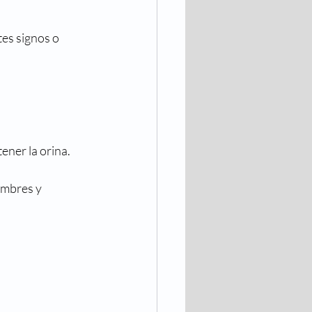
tes signos o 
ener la orina.
ombres y 