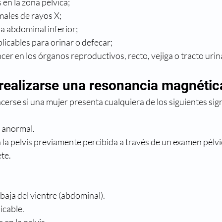
 en la zona pélvica;
ales de rayos X;
a abdominal inferior;
plicables para orinar o defecar;
er en los órganos reproductivos, recto, vejiga o tracto urin
realizarse una resonancia magnétic
erse si una mujer presenta cualquiera de los siguientes sig
 anormal.
la pelvis previamente percibida a través de un examen pélvi
te.
 baja del vientre (abdominal).
licable.
 en la pelvis.