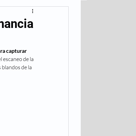
lares
nancia
Bajar de Peso
ra capturar 
l escaneo de la 
 blandos de la 