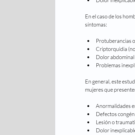
En el caso de los homb
síntomas:
Protuberancias o 
Criptorquidia (n
Dolor abdominal b
Problemas inexpli
En general, este estu
mujeres que presente
Anormalidades en 
Defectos congéni
Lesión o traumati
Dolor inexplicabl