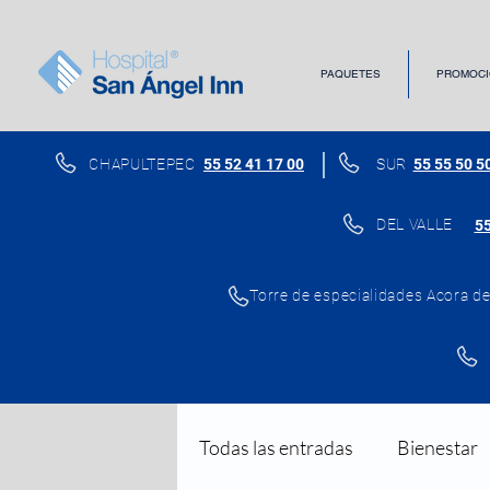
PAQUETES
PROMOCI
CHAPULTEPEC
55 52 41 17 00
SUR
55 55 50 5
DEL VALLE
55
Torre de especialidades Acora del
Todas las entradas
Bienestar