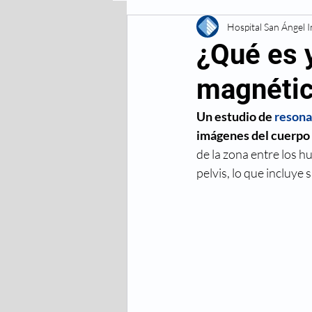
Enfermedades Digestivas
Hospital San Ángel 
¿Qué es 
magnétic
Enfermedades
Lesiones 
Un estudio de 
resona
imágenes del cuerpo h
Respiratorias
Vacunas
de la zona entre los h
pelvis, lo que incluye