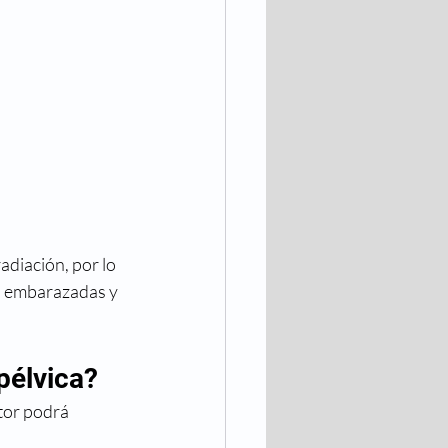
adiación, por lo 
s embarazadas y 
pélvica?
tor podrá 