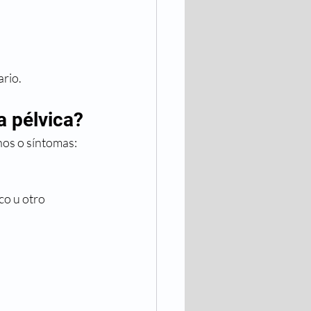
ario.
a pélvica?
nos o síntomas:
co u otro 