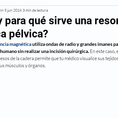
Inn
Resonancia Magnética
5 jun 2018
3 min de lectura
Diagnóstico
Cardiovascu
y para qué sirve una reso
a pélvica?
Deportivas
Diabetes
Hipertensión
Alergias
ncia magnética
 utiliza ondas de radio y grandes imanes pa
umano sin realizar una incisión quirúrgica. 
En este caso, e
Cáncer
Cesárea
Cirugía
Maternidad
uesos de la cadera permite que tu médico visualice sus tejidos
 sus músculos y órganos.