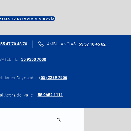
OTIZA TU ESTUDIO O CIRUGÍA
55 47 70 48 70
AMBULANCIAS
55 57 10 45 62
SATÉLITE
55 9550 7000
(55) 2289 7556
alidades Coyoacán :
55 9652 1111
al Acora del Valle: