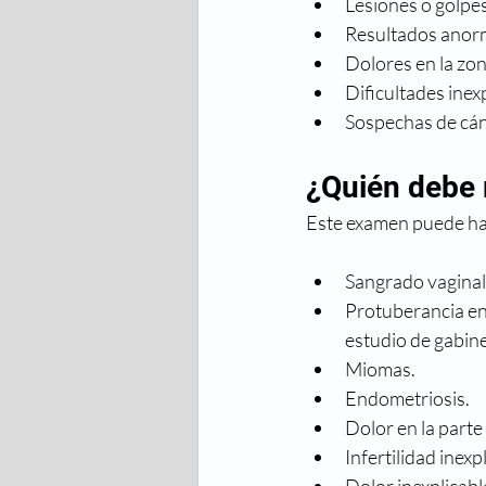
Lesiones o golpes
Resultados anorm
Dolores en la zon
Dificultades inex
Sospechas de cánc
¿Quién debe 
Este examen puede hac
Sangrado vaginal
Protuberancia en 
estudio de gabine
Miomas.
Endometriosis.
Dolor en la parte
Infertilidad inexp
Dolor inexplicable