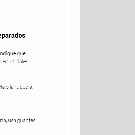
reparados 
indique que 
erjudiciales.
a o la rubéola, 
la, usa guantes 