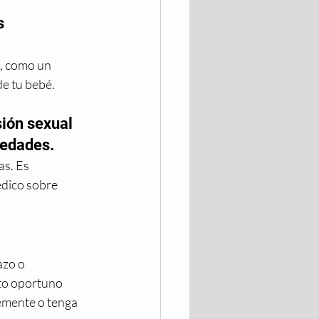
s 
, como un 
de tu bebé.
ión sexual 
medades.
s. Es 
édico sobre 
zo o 
to oportuno 
emente o tenga 