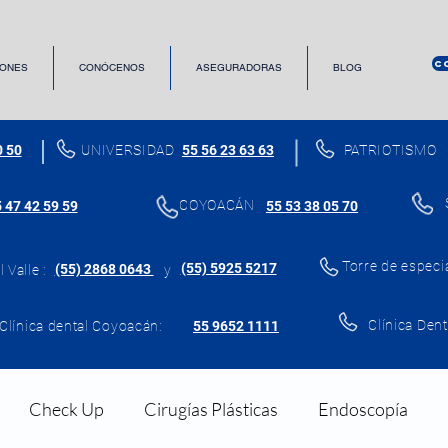
C
ONES
CONÓCENOS
ASEGURADORAS
BLOG
0 50
UNIVERSIDAD
55 56 23 63 63
PATRIOTISMO
COYOACÁN
 47 42 59 59
55 53 38 05 70
Torre de especi
(55) 5925 5217
(55) 2868 0643
 Valle :
y
Clínica Dent
Clínica dental Coyoacán:
55 9652 1111
Check Up
Cirugías Plásticas
Endoscopía