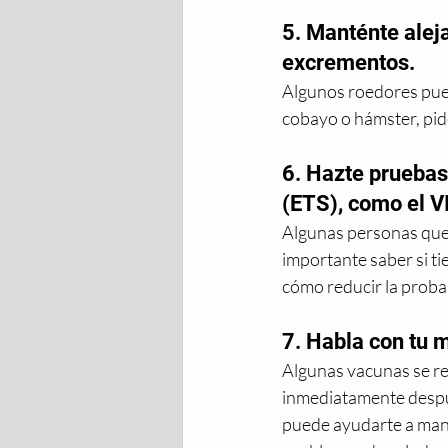
5. Manténte alej
excrementos.
Algunos roedores pued
cobayo o hámster, pid
6. Hazte pruebas
(ETS), como el VI
Algunas personas que t
importante saber si ti
cómo reducir la proba
7. Habla con tu 
Algunas vacunas se r
inmediatamente despu
puede ayudarte a mant