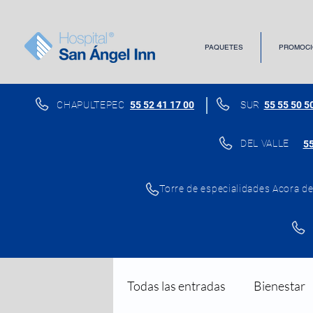
PAQUETES
PROMOCI
CHAPULTEPEC
55 52 41 17 00
SUR
55 55 50 5
DEL VALLE
55
Torre de especialidades Acora del
Todas las entradas
Bienestar