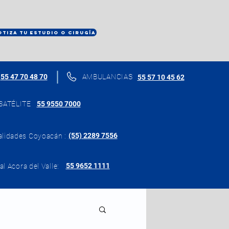
OTIZA TU ESTUDIO O CIRUGÍA
55 47 70 48 70
AMBULANCIAS
55 57 10 45 62
SATÉLITE
55 9550 7000
(55) 2289 7556
alidades Coyoacán :
55 9652 1111
al Acora del Valle: