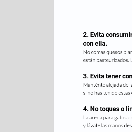
2. Evita consumir
con ella. 
No comas quesos bland
están pasteurizados. 
3. Evita tener co
Manténte alejada de la
si no has tenido esta
4. No toques o li
La arena para gatos u
y lávate las manos de