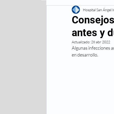
Enfermedades Digestivas
Hospital San Ángel 
Consejos
antes y 
Enfermedades
Lesiones 
Actualizado:
28 abr 2022
Algunas infecciones a
Respiratorias
Vacunas
en desarrollo. 