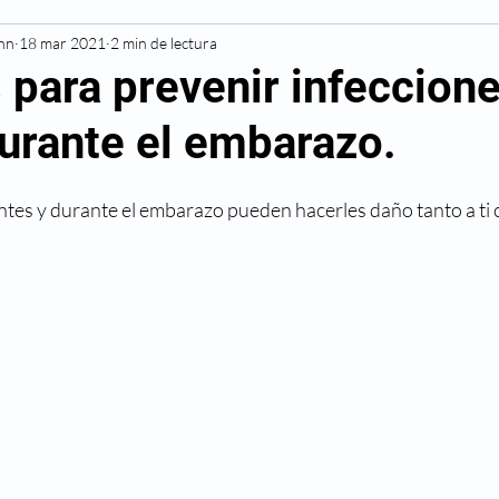
Inn
Resonancia Magnética
18 mar 2021
2 min de lectura
Diagnóstico
Cardiovascu
 para prevenir infeccion
durante el embarazo.
Deportivas
Diabetes
Hipertensión
Alergias
ntes y durante el embarazo pueden hacerles daño tanto a ti 
Cáncer
Cesárea
Cirugía
Maternidad