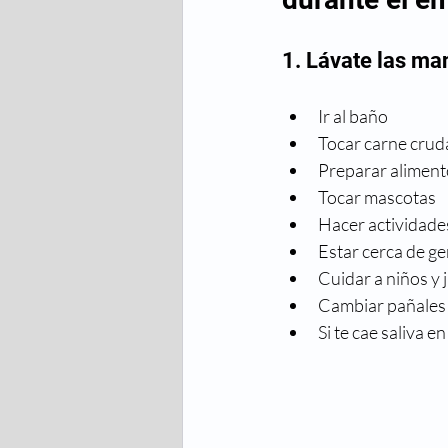
1. Lávate las ma
Ir al baño
Tocar carne crud
Preparar aliment
Tocar mascotas
Hacer actividades 
Estar cerca de g
Cuidar a niños y 
Cambiar pañales
Si te cae saliva e