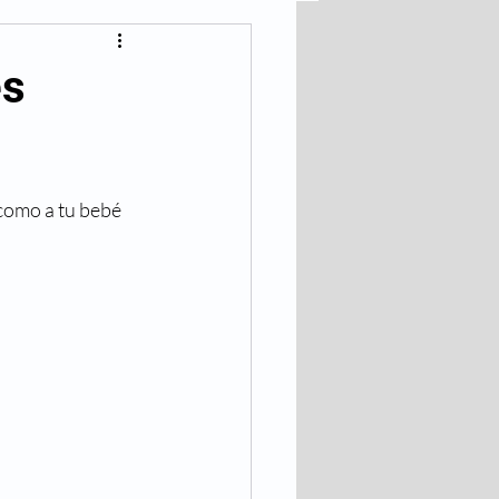
lares
es
Bajar de Peso
como a tu bebé 