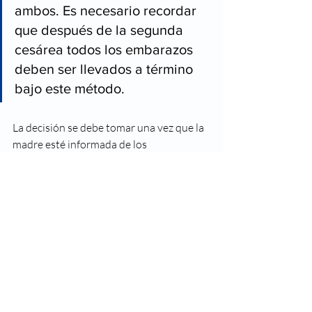
ambos. Es necesario recordar 
que después de la segunda 
cesárea todos los embarazos 
deben ser llevados a término 
bajo este método.
La decisión se debe tomar una vez que la 
madre esté informada de los 
procedimientos, así como de los pros y 
contras de cada uno, y tras haberse 
realizado un check-up médico que 
determine con mayor precisión lo que 
necesita. 
En Hospital San Ángel Inn queremos 
encargarnos de traer a tu bebé a este 
mundo, conócenos.