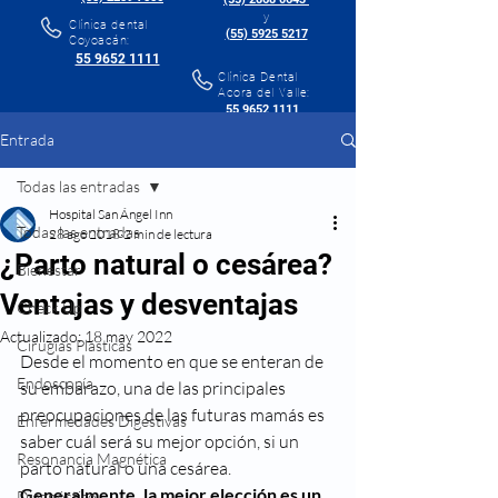
y
Clínica dental
(55) 5925 5217
Coyoacán:
55 9652 1111
Clínica Dental
Acora del Valle:
55 9652 1111
Entrada
Todas las entradas
Hospital San Ángel Inn
Todas las entradas
28 ago 2018
2 min de lectura
¿Parto natural o cesárea?
Bienestar
Ventajas y desventajas
Check Up
Actualizado:
18 may 2022
Cirugías Plásticas
Desde el momento en que se enteran de 
Endoscopía
su embarazo, una de las principales 
preocupaciones de las futuras mamás es 
Enfermedades Digestivas
saber cuál será su mejor opción, si un 
Resonancia Magnética
parto natural o una cesárea. 
Generalmente, la mejor elección es un 
Diagnóstico