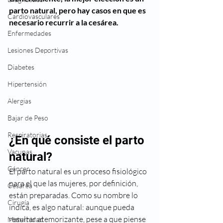
parto natural, pero hay casos en que es 
Cardiovasculares
necesario recurrir a la cesárea.
Enfermedades
Lesiones Deportivas
Diabetes
Hipertensión
Alergias
Bajar de Peso
Respiratorias
¿En qué consiste el parto 
Vacunas
natural?
Cáncer
El parto natural es un proceso fisiológico 
para el que las mujeres, por definición, 
Cesárea
están preparadas. Como su nombre lo 
Cirugía
indica, es algo natural: aunque pueda 
resultar atemorizante, pese a que piense 
Maternidad