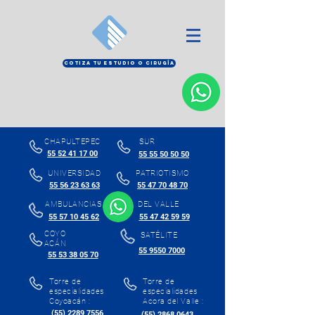
COTIZA TU ESTUDIO O CIRUGÍA
CHAPULTEPEC
SUR
55 52 41 17 00
55 55 50 50 50
UNIVERSIDAD
PATRIOTISMO
55 56 23 63 63
55 47 70 48 70
AMBULANCIAS
DEL VALLE
55 57 10 45 62
55 47 42 59 59
COYO
SATÉLITE
ACÁN
55 9550 7000
55 53 38 05 70
Torre de
Torre de
especialidades
especialidades
Coyoacán :
Acora del Valle :
(55) 2289 7556
(55) 2868 0643